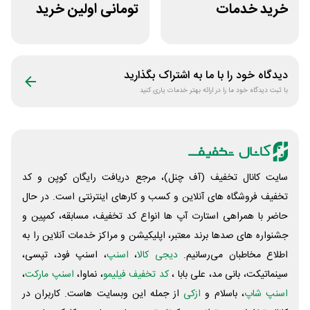
خرید خدمات
تومانی اولین خرید
هاستینگ نت افراز
پویان آی تی
دیدگاه خود را با ما به اشتراک بگذارید
با ثبت دیدگاه خود ما را در ارائه بهتر خدمات یاری کنید
سایت کانال تخفیف (آف چنل)، مرجع دریافت رایگان کوپن و کد
تخفیف فروشگاه های آنلاین و کسب و‌ کارهای اینترنتی است. در حال
حاضر با همراهی استارت آپ ها انواع کد تخفیف، مسابقه، کمپین و
جشنواره های صدها برند معتبر، اپلیکیشن و مراکز خدمات آنلاین را به
اطلاع مخاطبان می‌رسانیم.
دیجی کالا
،
اسنپ
، اسنپ فود، تپسی،
سینماتیکت، بانی مد، علی‌ بابا ،
کد تخفیف فیلیمو
، نماوا،
اسنپ مارکت
،
اسنپ شاپ
، باسلام و
ازکی
از جمله این وبسایت ‌هاست. کاربران در