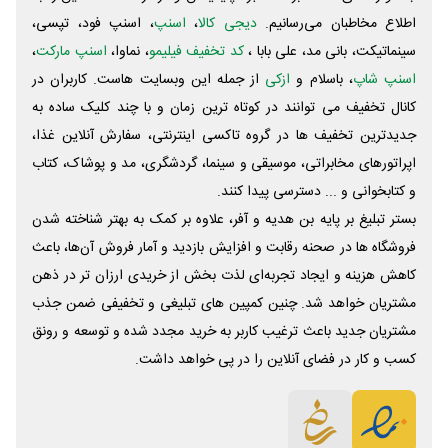
اطلاع مخاطبان می‌رسانیم.
دیجی کالا
،
اسنپ
، اسنپ فود، تپسی،
سینماتیکت، بانی مد، علی‌ بابا ،
کد تخفیف فیلیمو
، نماوا،
اسنپ مارکت
،
اسنپ شاپ
، باسلام و
ازکی
از جمله این وبسایت ‌هاست. کاربران در
کانال تخفیف می توانند در کوتاه ترین زمان و با چند کلیک ساده به
جدیدترین تخفیف ها در گروه تاکسی اینترنتی، سفارش آنلاین غذا،
اپراتورهای مخابراتی، موسیقی و سینما، گردشگری، مد و پوشاک، کتاب
و کتابخوانی و ... دسترسی پیدا کنند.
بستر تبلیغ بر پایه بن هدیه و آفر، علاوه بر کمک به بهتر شناخته شدن
فروشگاه ها در صحنه رقابت و افزایش بازدید و آمار فروش آن‌ها، باعث
کاهش هزینه و ایجاد تجربه‌ای لذت بخش از خریدی ارزان تر در ذهن
مشتریان خواهد شد. چنین کمپین های تبلیغی و تخفیفی ضمن جذب
مشتریان جدید باعث ترغیب کاربر به خرید مجدد شده و توسعه و رونق
کسب و کار در فضای آنلاین را در پی خواهد داشت.