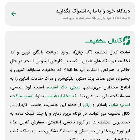
دیدگاه خود را با ما به اشتراک بگذارید
با ثبت دیدگاه خود ما را در ارائه بهتر خدمات یاری کنید
سایت کانال تخفیف (آف چنل)، مرجع دریافت رایگان کوپن و کد
تخفیف فروشگاه های آنلاین و کسب و‌ کارهای اینترنتی است. در حال
حاضر با همراهی استارت آپ ها انواع کد تخفیف، مسابقه، کمپین و
جشنواره های صدها برند معتبر، اپلیکیشن و مراکز خدمات آنلاین را به
اطلاع مخاطبان می‌رسانیم.
دیجی کالا
،
اسنپ
، اسنپ فود، تپسی،
سینماتیکت، بانی مد، علی‌ بابا ،
کد تخفیف فیلیمو
، نماوا،
اسنپ مارکت
،
اسنپ شاپ
، باسلام و
ازکی
از جمله این وبسایت ‌هاست. کاربران در
کانال تخفیف می توانند در کوتاه ترین زمان و با چند کلیک ساده به
جدیدترین تخفیف ها در گروه تاکسی اینترنتی، سفارش آنلاین غذا،
اپراتورهای مخابراتی، موسیقی و سینما، گردشگری، مد و پوشاک، کتاب
و کتابخوانی و ... دسترسی پیدا کنند.