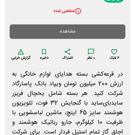
منقضی شده
مشاهده
6
لایک
0
نظر
اشتراک
ذخیره
گزارش خرابی
در قرعه‌کشی بسته هدایای لوازم خانگی به
ارزش 200 میلیون تومان ویپاد بانک پاسارگاد
شرکت کنید. هر بسته شامل یخچال فریزر
ساید‌بای‌ساید با گنجایش 32 فوت، تلویزیون
هوشمند سایز 65 اینچ، ماشین لباسشویی با
ظرفیت 10 کیلوگرم، جارو رباتیک هوشمند و
اجاق گاز تمام استیل فر‌دار است. برای شرکت