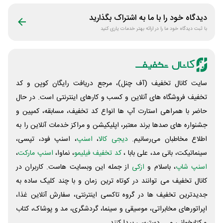
دیدگاه خود را با ما به اشتراک بگذارید
با ثبت دیدگاه خود ما را در ارائه بهتر خدمات یاری کنید
سایت کانال تخفیف (آف چنل)، مرجع دریافت رایگان کوپن و کد
تخفیف فروشگاه های آنلاین و کسب و‌ کارهای اینترنتی است. در حال
حاضر با همراهی استارت آپ ها انواع کد تخفیف، مسابقه، کمپین و
جشنواره های صدها برند معتبر، اپلیکیشن و مراکز خدمات آنلاین را به
اطلاع مخاطبان می‌رسانیم.
دیجی کالا
،
اسنپ
، اسنپ فود، تپسی،
سینماتیکت، بانی مد، علی‌ بابا ،
کد تخفیف فیلیمو
، نماوا،
اسنپ مارکت
،
اسنپ شاپ
، باسلام و
ازکی
از جمله این وبسایت ‌هاست. کاربران در
کانال تخفیف می توانند در کوتاه ترین زمان و با چند کلیک ساده به
جدیدترین تخفیف ها در گروه تاکسی اینترنتی، سفارش آنلاین غذا،
اپراتورهای مخابراتی، موسیقی و سینما، گردشگری، مد و پوشاک، کتاب
و کتابخوانی و ... دسترسی پیدا کنند.