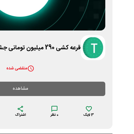
قرعه کشی 290 میلیون تومانی جشنواره منظومه تترلند
منقضی شده
مشاهده
3
لایک
0
نظر
اشتراک