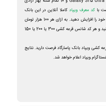
تومانی، 10 گوشی سامسونگ Galaxy S25 Ultra و 10 تمام سکه بهار آزادی
ست با
کد معرف ویپاد
کاملا آنلاین در این بانک
عضو شده و موجودی حساب خود را افزایش دهید. به ازای هر 100 هزار تومان
یک امتیاز روزانه دریافت می‎‌کنید و هر کد شانس قرعه کشی 300 یا 200 یا 150
کت در قرعه کشی ویپاد بانک پاسارگاد فرصت دارید. نتایج