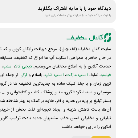
دیدگاه خود را با ما به اشتراک بگذارید
با ثبت دیدگاه خود ما را در ارائه بهتر خدمات یاری کنید
سایت کانال تخفیف (آف چنل)، مرجع دریافت رایگان کوپن و کد تخ
در حال حاضر با همراهی استارت آپ ها انواع کد تخفیف، مسابقه، 
خدمات آنلاین را به اطلاع مخاطبان می‌رسانیم.
دیجی کالا
،
اسنپ
، 
فیلیمو
، نماوا،
اسنپ مارکت
،
اسنپ شاپ
، باسلام و
ازکی
از جمله این
ترین زمان و با چند کلیک ساده به جدیدترین تخفیف ها در گروه ت
موسیقی و سینما، گردشگری، مد و پوشاک، کتاب و کتابخوانی و ... 
بستر تبلیغ بر پایه بن هدیه و آفر، علاوه بر کمک به بهتر شناخته 
آن‌ها، باعث کاهش هزینه و ایجاد تجربه‌ای لذت بخش از خرید
تبلیغی و تخفیفی ضمن جذب مشتریان جدید باعث ترغیب کاربر 
آنلاین را در پی خواهد داشت.