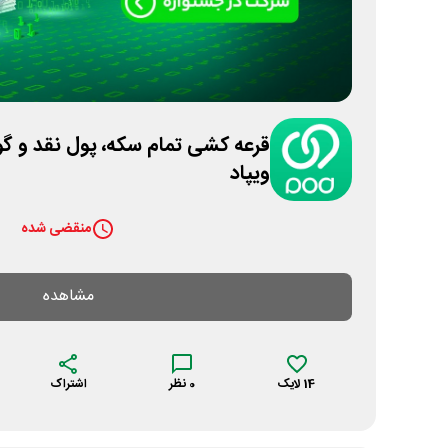
ویپاد
منقضی شده
مشاهده
14
لایک
0
نظر
اشتراک