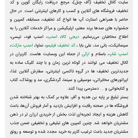
سایت کانال تخفیف (آف چنل)، مرجع دریافت رایگان کوپن و کد
تخفیف فروشگاه های آنلاین و کسب و‌ کارهای اینترنتی است. در حال
حاضر با همراهی استارت آپ ها انواع کد تخفیف، مسابقه، کمپین و
جشنواره های صدها برند معتبر، اپلیکیشن و مراکز خدمات آنلاین را به
اطلاع مخاطبان می‌رسانیم.
دیجی کالا
،
اسنپ
، اسنپ فود، تپسی،
سینماتیکت، بانی مد، علی‌ بابا ،
کد تخفیف فیلیمو
، نماوا،
اسنپ مارکت
،
اسنپ شاپ
، باسلام و
ازکی
از جمله این وبسایت ‌هاست. کاربران در
کانال تخفیف می توانند در کوتاه ترین زمان و با چند کلیک ساده به
جدیدترین تخفیف ها در گروه تاکسی اینترنتی، سفارش آنلاین غذا،
اپراتورهای مخابراتی، موسیقی و سینما، گردشگری، مد و پوشاک، کتاب
و کتابخوانی و ... دسترسی پیدا کنند.
بستر تبلیغ بر پایه بن هدیه و آفر، علاوه بر کمک به بهتر شناخته شدن
فروشگاه ها در صحنه رقابت و افزایش بازدید و آمار فروش آن‌ها، باعث
کاهش هزینه و ایجاد تجربه‌ای لذت بخش از خریدی ارزان تر در ذهن
مشتریان خواهد شد. چنین کمپین های تبلیغی و تخفیفی ضمن جذب
مشتریان جدید باعث ترغیب کاربر به خرید مجدد شده و توسعه و رونق