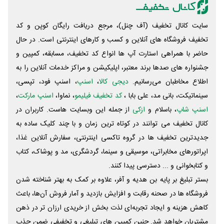
سایت کانال تخفیف (آف چنل)، مرجع دریافت رایگان کوپن و کد
تخفیف فروشگاه های آنلاین و کسب و‌ کارهای اینترنتی است. در حال
حاضر با همراهی استارت آپ ها انواع کد تخفیف، مسابقه، کمپین و
جشنواره های صدها برند معتبر، اپلیکیشن و مراکز خدمات آنلاین را به
اطلاع مخاطبان می‌رسانیم.
دیجی کالا
،
اسنپ
، اسنپ فود، تپسی،
سینماتیکت، بانی مد، علی‌ بابا ،
کد تخفیف فیلیمو
، نماوا،
اسنپ مارکت
،
اسنپ شاپ
، باسلام و
ازکی
از جمله این وبسایت ‌هاست. کاربران در
کانال تخفیف می توانند در کوتاه ترین زمان و با چند کلیک ساده به
جدیدترین تخفیف ها در گروه تاکسی اینترنتی، سفارش آنلاین غذا،
اپراتورهای مخابراتی، موسیقی و سینما، گردشگری، مد و پوشاک، کتاب
و کتابخوانی و ... دسترسی پیدا کنند.
بستر تبلیغ بر پایه بن هدیه و آفر، علاوه بر کمک به بهتر شناخته شدن
فروشگاه ها در صحنه رقابت و افزایش بازدید و آمار فروش آن‌ها، باعث
کاهش هزینه و ایجاد تجربه‌ای لذت بخش از خریدی ارزان تر در ذهن
مشتریان خواهد شد. چنین کمپین های تبلیغی و تخفیفی ضمن جذب