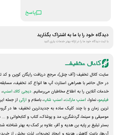
پاسخ
دیدگاه خود را با ما به اشتراک بگذارید
با ثبت دیدگاه خود ما را در ارائه بهتر خدمات یاری کنید
سایت کانال تخفیف (آف چنل)، مرجع دریافت رایگان کوپن و کد تخ
در حال حاضر با همراهی استارت آپ ها انواع کد تخفیف، مسابقه، 
خدمات آنلاین را به اطلاع مخاطبان می‌رسانیم.
دیجی کالا
،
اسنپ
، 
فیلیمو
، نماوا،
اسنپ مارکت
،
اسنپ شاپ
، باسلام و
ازکی
از جمله این
ترین زمان و با چند کلیک ساده به جدیدترین تخفیف ها در گروه ت
موسیقی و سینما، گردشگری، مد و پوشاک، کتاب و کتابخوانی و ... 
بستر تبلیغ بر پایه بن هدیه و آفر، علاوه بر کمک به بهتر شناخته 
آن‌ها، باعث کاهش هزینه و ایجاد تجربه‌ای لذت بخش از خرید